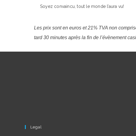
Soyez convaincu, tout le monde l’aura vu!
Les prix sont en euros et 21% TVA non comprise,
tard 30 minutes après la fin de l’évènement cas
Legal