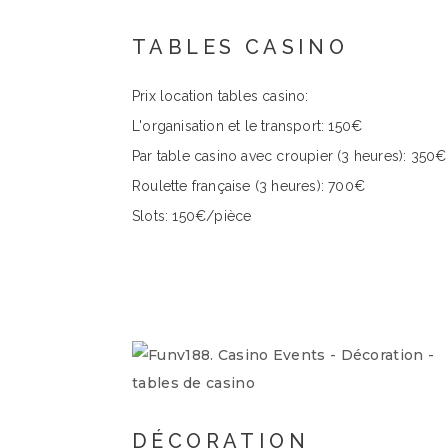
TABLES CASINO
Prix location tables casino:
L'organisation et le transport: 150€
Par table casino avec croupier (3 heures): 350€
Roulette française (3 heures): 700€
Slots: 150€/pièce
DÉCORATION