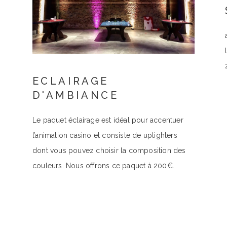
ECLAIRAGE
D'AMBIANCE
Le paquet éclairage est idéal pour accentuer
l’animation casino et consiste de uplighters
dont vous pouvez choisir la composition des
couleurs. Nous offrons ce paquet à 200€.