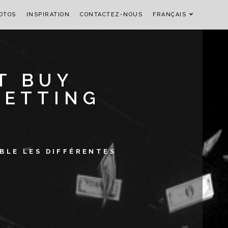
OTOS
INSPIRATION
CONTACTEZ-NOUS
FRANÇAIS
T BUY
GETTING
BLE LES DIFFÉRENTES