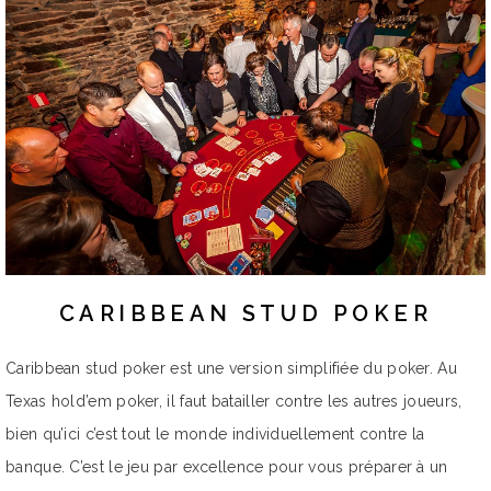
CARIBBEAN STUD POKER
Caribbean stud poker est une version simplifiée du poker. Au
Texas hold’em poker, il faut batailler contre les autres joueurs,
bien qu’ici c’est tout le monde individuellement contre la
banque. C’est le jeu par excellence pour vous préparer à un