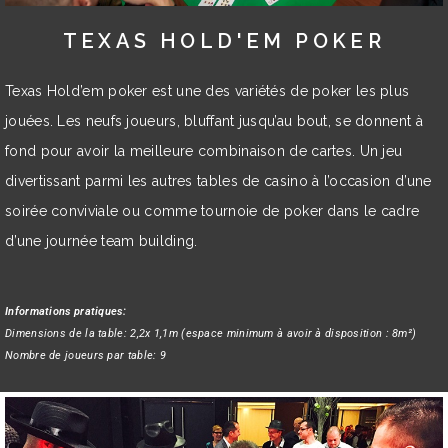
TEXAS HOLD'EM POKER
Texas Hold’em poker est une des variétés de poker les plus
jouées. Les neufs joueurs, bluffant jusqu’au bout, se donnent à
fond pour avoir la meilleure combinaison de cartes. Un jeu
divertissant parmi les autres tables de casino à l’occasion d’une
soirée conviviale ou comme tournoie de poker dans le cadre
d’une journée team building.
Informations pratiques:
Dimensions de la table: 2,2x 1,1m (espace minimum à avoir à disposition : 8m²)
Nombre de joueurs par table: 9