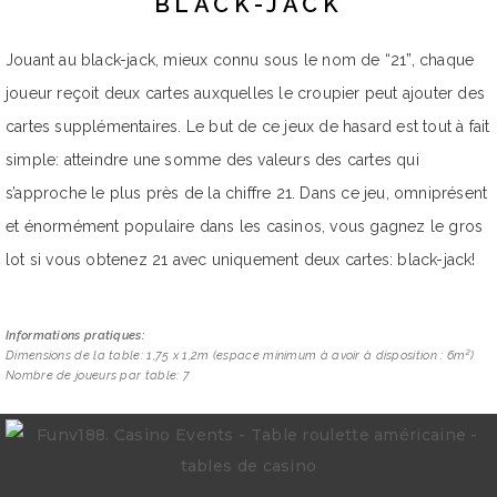
BLACK-JACK
Jouant au black-jack, mieux connu sous le nom de “21”, chaque
joueur reçoit deux cartes auxquelles le croupier peut ajouter des
cartes supplémentaires. Le but de ce jeux de hasard est tout à fait
simple: atteindre une somme des valeurs des cartes qui
s’approche le plus près de la chiffre 21. Dans ce jeu, omniprésent
et énormément populaire dans les casinos, vous gagnez le gros
lot si vous obtenez 21 avec uniquement deux cartes: black-jack!
Informations pratiques:
Dimensions de la table: 1,75 x 1,2m (espace minimum à avoir à disposition : 6m²)
Nombre de joueurs par table: 7